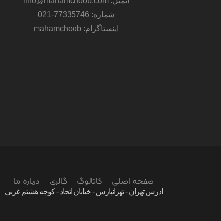
ایمیل: info@mahamchoob.com
شماره: 77335746-021
اینستاگرام: mahamchoob
صفحه اصلی
کاتالوگ
گالری
درباره ما
ادرس تهران - تهرانپارس - خیابان اتحاد - کوچه هشتم غربی