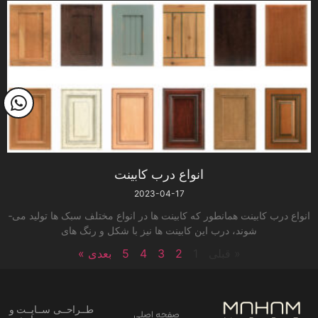
انواع درب کابینت
2023-04-17
انواع درب کابینت همانطور که کابینت ­ها در انواع مختلف سبک­ ها تولید می­
شوند، درب این کابینت­ ها نیز با شکل و رنگ­ های
« قبلی
1
2
3
4
5
بعدی »
طــراحــی ســایــت و
صفحه اصلی