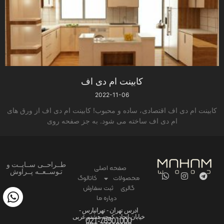
کابینت ام دی اف
2022-11-06
کابینت ام دی اف اقتصادی، ساده و محبوب! کابینت ام دی اف از ورق های
ام دی اف ساخته می شود. به جز صفحه روی
طــراحــی ســایــت و
صفحه اصلی
تـوســعــه پــراوش
محصولات
کاتالوگ
گالری
ثبت سفارش
درباره ما
ادرس تهران - تهرانپارس -
خیابان اتحاد - کوچه هشتم غربی
021-78501000