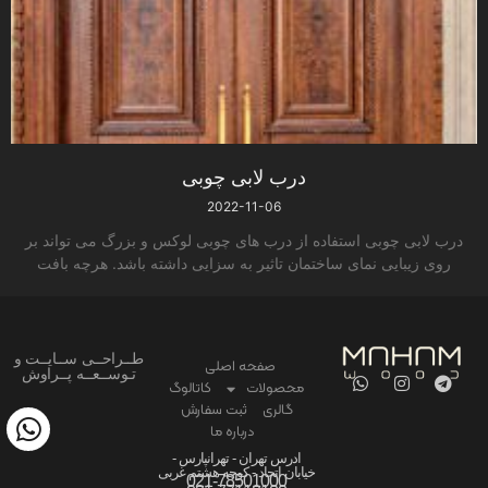
درب لابی چوبی
2022-11-06
درب لابی چوبی استفاده از درب های چوبی لوکس و بزرگ می تواند بر
روی زیبایی نمای ساختمان تاثیر به سزایی داشته باشد. هرچه بافت
طــراحــی ســایــت و
صفحه اصلی
تـوســعــه پــراوش
محصولات
کاتالوگ
گالری
ثبت سفارش
درباره ما
ادرس تهران - تهرانپارس -
خیابان اتحاد - کوچه هشتم غربی
021-78501000