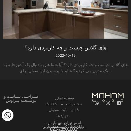
های گلاس چیست و چه کاربردی دارد؟
2022-10-19
های گلاس چیست و چه کاربردی دارد؟ آیا شما هم به دنبال یک آشپزخانه به
سبک مدرن می گردید؟ شاید با پرسیدن این سوال برای
طــراحــی ســایــت و
صفحه اصلی
تـوســعــه پــراوش
محصولات
کاتالوگ
گالری
ثبت سفارش
درباره ما
ادرس تهران - تهرانپارس -
خیابان اتحاد - کوچه هشتم غربی
021-78501000