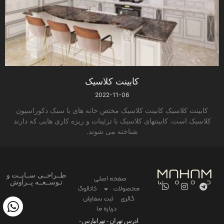
کابینت کلاسیک
2022-11-06
کابینت کلاسیک کابینت کلاسیک مختص خانه های با سبک دکوراسیون
کلاسیک است. کابینتهای کلاسیک با تزئینات و ریزه کاری هایی که دارند
شناخته می شوند.
طــراحــی ســایــت و
صفحه اصلی
تـوســعــه پــراوش
محصولات
کاتالوگ
گالری
ثبت سفارش
درباره ما
ادرس تهران - تهرانپارس -