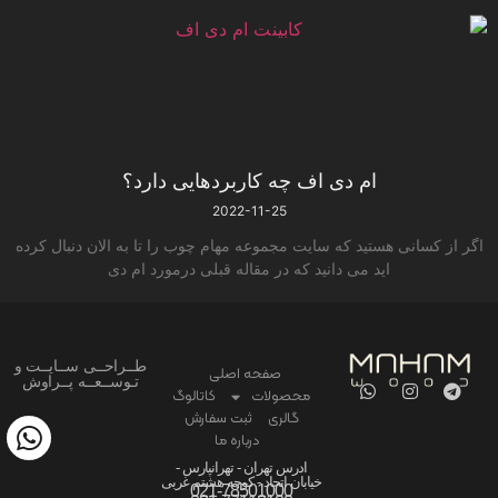
ام دی اف چه کاربردهایی دارد؟
2022-11-25
اگر از کسانی هستید که سایت مجموعه مهام چوب را تا به الان دنبال کرده
اید می دانید که در مقاله قبلی درمورد ام دی
طــراحــی ســایــت و
صفحه اصلی
تـوســعــه پــراوش
محصولات
کاتالوگ
گالری
ثبت سفارش
درباره ما
ادرس تهران - تهرانپارس -
خیابان اتحاد - کوچه هشتم غربی
021-78501000