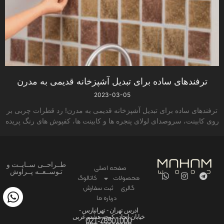
ترفندهای ساده برای تبدیل آشپزخانه قدیمی به مدرن
2023-03-05
ترفندهای ساده برای تبدیل آشپزخانه قدیمی به مدرن! رد قطرات چربی بر
روی کابینت، سروصدای لولای پنجره­ ها و کابینت­ ها، کفپوش ­های رنگ­ پریده
طــراحــی ســایــت و
صفحه اصلی
تـوســعــه پــراوش
محصولات
کاتالوگ
گالری
ثبت سفارش
درباره ما
ادرس تهران - تهرانپارس -
خیابان اتحاد - کوچه هشتم غربی
021-78501000