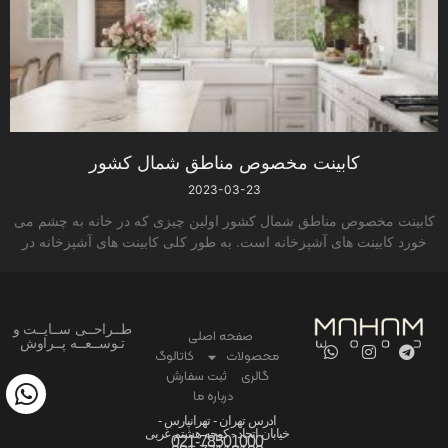
کابینت مخصوص مناطق شمال کشور
2023-03-23
کابینت مخصوص مناطق شمال کشور اولین چیزی که در خانه به چشم می
خورد کابینت های آشپزخانه است. به طور کلی کابینت­ های آشپزخانه در
طــراحــی ســایــت و
صفحه اصلی
تـوســعــه پــراوش
محصولات
کاتالوگ
گالری
ثبت سفارش
درباره ما
ادرس تهران - تهرانپارس -
خیابان اتحاد - کوچه هشتم غربی
021-78501000