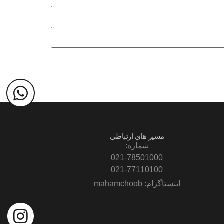
مسیر های ارتباطی
شماره:
021-78501000
021-77110100
اینستاگرام: mahamchoob