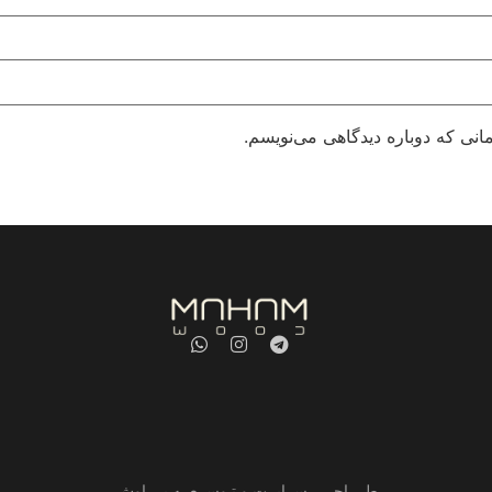
انی که دوباره دیدگاهی می‌نویسم.
طــراحــی ســایــت و تـوســعــه پــراوش