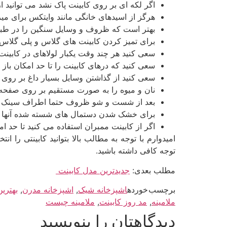
اگر لکه ­ای بر روی کابینت پاک نشد می ­توانید 
هرگز از اسیدهای خانگی مانند وایتکس برای میز 
بهتر است که ظروف و وسایل سنگین را در طبقه 
برای تمیز کردن کابینت های گلاس و پلی­ گلاس 
سعی کنید هر چند وقت یکبار لولاهای در کابینت ر
سعی کنید که درهای کابینت را تا حد امکان باز 
سعی کنید از گذاشتن وسایل بسیار داغ بر روی ص
نان و میوه را به صورت مستقیم بر روی صفحه 
بعد از شست ­و شو ظروف حتما اطراف سینک 
برای خشک شدن دستمال های شسته شده آنها را 
اگر از کابینت ممبران استفاده می­ کنید تا حد 
امیدوارم با توجه به مطالب بالا بتوانید کابینتی را 
توجه کافی داشته باشید.
مطلب بعدی:
جدیدترین مدل کابینت
برچسب خورده
اشپزخانه شیک
,
اشپزخانه مدرن
,
بهتری
ملامینه
,
مد روز کابینت
,
ملامینه چیست
دیدگاهتان را بنویسید