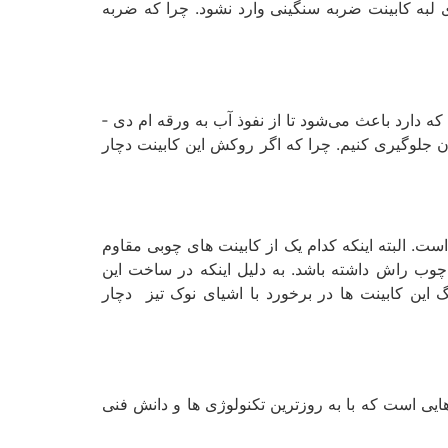
ی لبه کابینت ضربه سنگینی وارد نشود. چرا که ضربه
یکی دیگر از کابینت­ هایی که می توان آن را مقاوم دانست کابینت ­های های گلاس است. این کابینت به دلیل روکش گلاسی که دارد باعث می‌شود تا از نفوذ آب به ورقه ام ­دی ­
آن جلوگیری کنیم. چرا که اگر روکش این کابینت دچار
 البته اینکه کدام یک از کابینت‌ های چوبی مقاوم
وب راش داشته باشد. به دلیل اینکه در ساخت این
ن کابینت­ ها در برخورد با اشیای نوک­ تیز دچار
یی است که با به روزترین تکنولوژی­ ها و دانش فنی